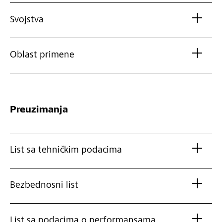
Svojstva
Oblast primene
Preuzimanja
List sa tehničkim podacima
Bezbednosni list
List sa podacima o performansama