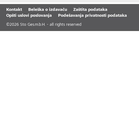
Kontakt
Beleška o izdavaču
Zaštita podataka
Opšti uslovi poslovanja
Podešavanja privatnosti podataka
©
2026
Sto Ges.m.b.H. - all rights reserved