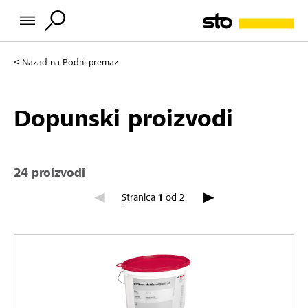
Nazad na
Podni premaz
Dopunski proizvodi
24 proizvodi
Stranica 1
Stranica
1
od
2