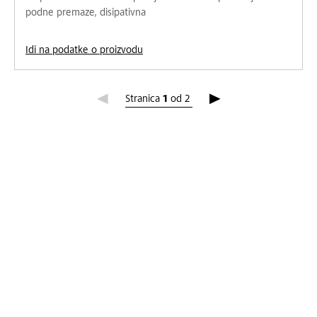
podne premaze, disipativna
Idi na podatke o proizvodu
Stranica 1
Stranica
1
od
2