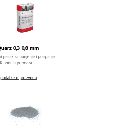
uarz 0,3-0,8 mm
i pesak za punjenje i posipanje
R podnih premaza
a podatke o proizvodu