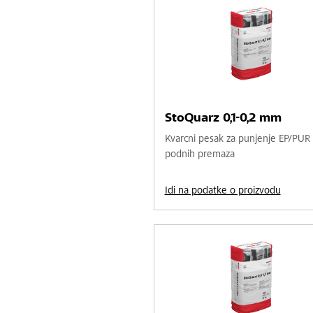
StoQuarz 0,1-0,2 mm
Kvarcni pesak za punjenje EP/PUR
podnih premaza
Idi na podatke o proizvodu