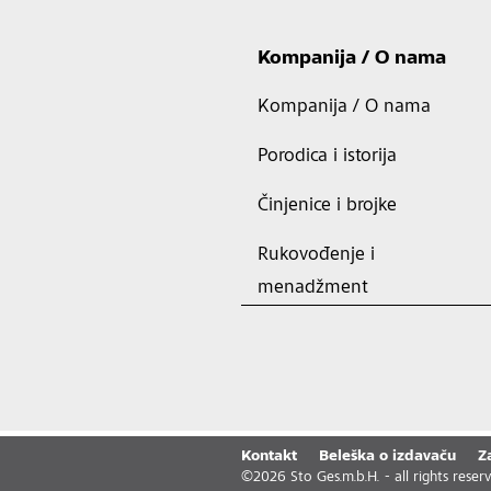
Kompanija / O nama
Kompanija / O nama
Porodica i istorija
Činjenice i brojke
Rukovođenje i
menadžment
Kontakt
Beleška o izdavaču
Z
©
2026
Sto Ges.m.b.H. - all rights reser