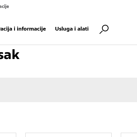
acije
Premaz za prehrambenu industriju
Kvarcni pesak
racija i informacije
Usluga i alati
sak