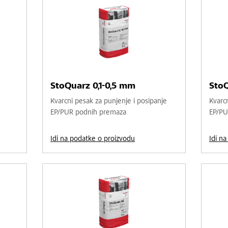
StoQuarz 0,1-0,5 mm
StoQ
Kvarcni pesak za punjenje i posipanje
Kvarcn
EP/PUR podnih premaza
EP/PU
Idi na podatke o proizvodu
Idi n