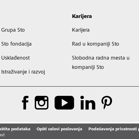
Karijera
Grupa Sto
Karijera
Sto fondacija
Rad u kompaniji Sto
Usklađenost
Slobodna radna mesta u
kompaniji Sto
Istraživanje i razvoj
aštita podataka
Opšti uslovi poslovanja
Podešavanja privatnosti
ved