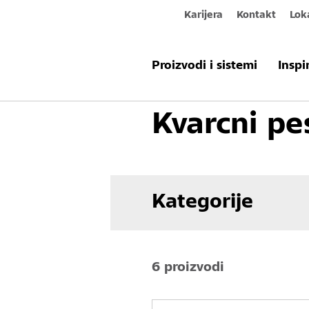
Karijera
Kontakt
Lok
Proizvodi i sistemi
Podni premaz
Proizvodi i sistemi
Inspi
Kvarcni pe
Kategorije
6 proizvodi