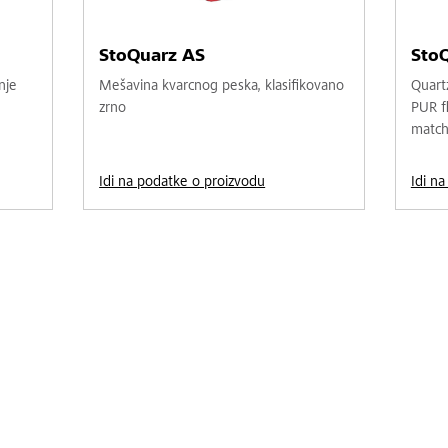
StoQuarz AS
Sto
nje
Mešavina kvarcnog peska, klasifikovano
Quartz
zrno
PUR fl
matche
Idi na podatke o proizvodu
Idi n