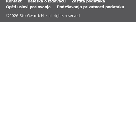
Kontakt
Beleška o izdavaču
Zaštita podataka
Opšti uslovi poslovanja
Podešavanja privatnosti podataka
©
2026
Sto Ges.m.b.H. - all rights reserved