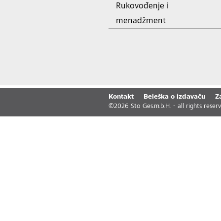
Rukovođenje i
menadžment
Kontakt
Beleška o izdavaču
Z
©
2026
Sto Ges.m.b.H. - all rights reser