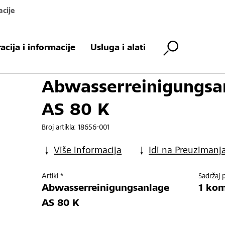
acije
ungsanlage AS 80 K
racija i informacije
Usluga i alati
Abwasserreinigungsa
AS 80 K
Broj artikla:
18656-001
Više informacija
Idi na Preuzimanj
Artikl *
Sadržaj 
Abwasserreinigungsanlage
1 ko
AS 80 K