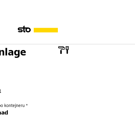
nlage
a
po kontejneru *
mad