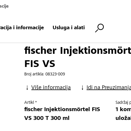
acije
nsmörtel FIS VS
racija i informacije
Usluga i alati
fischer Injektionsmört
FIS VS
Broj artikla:
08323-009
Više informacija
Idi na Preuzimanj
Artikl *
Sadržaj 
fischer Injektionsmörtel FIS
1 kom
VS 300 T 300 ml
uloža