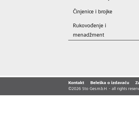
Činjenice i brojke
Rukovođenje i
menadžment
Kontakt
Beleška o izdavaču
Z
©
2026
Sto Ges.m.b.H. - all rights reser