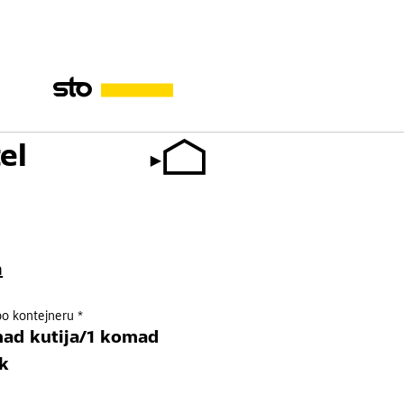
el
a
po kontejneru *
ad kutija/1 komad
k