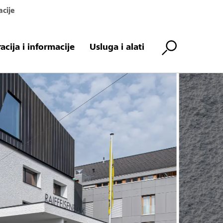
acije
racija i informacije
Usluga i alati