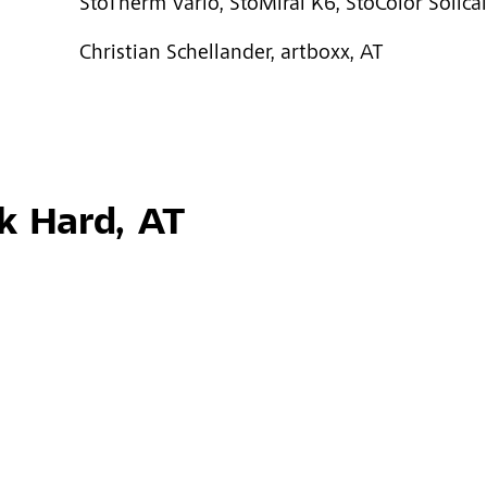
StoTherm Vario, StoMiral K6, StoColor Solical
Christian Schellander, artboxx, AT
k Hard, AT