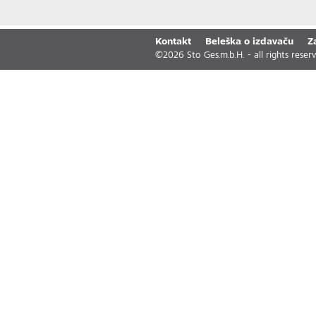
Kontakt
Beleška o izdavaču
Z
©
2026
Sto Ges.m.b.H. - all rights reser