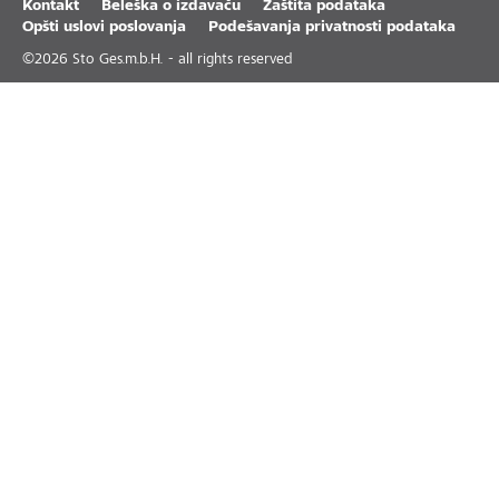
Kontakt
Beleška o izdavaču
Zaštita podataka
Opšti uslovi poslovanja
Podešavanja privatnosti podataka
©
2026
Sto Ges.m.b.H. - all rights reserved