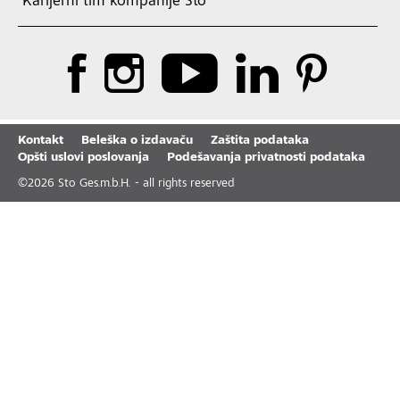
Karijerni tim kompanije Sto
Kontakt
Beleška o izdavaču
Zaštita podataka
Opšti uslovi poslovanja
Podešavanja privatnosti podataka
©
2026
Sto Ges.m.b.H. - all rights reserved