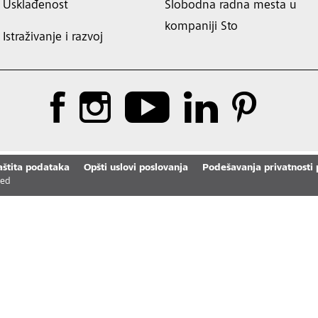
Usklađenost
Slobodna radna mesta u
kompaniji Sto
Istraživanje i razvoj
aštita podataka
Opšti uslovi poslovanja
Podešavanja privatnosti
ved