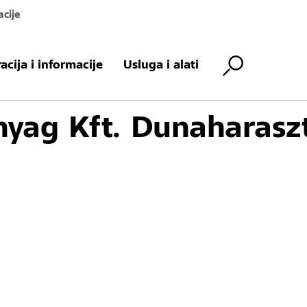
acije
racija i informacije
Usluga i alati
nyag Kft. Dunaharaszt