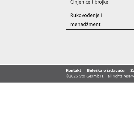
Činjenice i brojke
Rukovođenje i
menadžment
Kontakt
Beleška o izdavaču
Z
©
2026
Sto Ges.m.b.H. - all rights reser