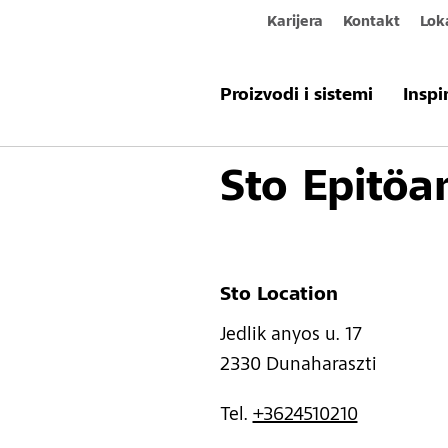
Karijera
Kontakt
Lok
Proizvodi i sistemi
Inspi
nazad
Sto Epitöa
Sto Location
Jedlik anyos u. 17 
2330 
Dunaharaszti
Tel. 
+3624510210