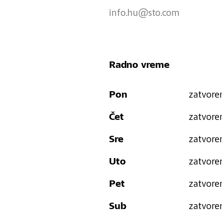
info.hu@sto.com
Radno vreme
Pon
zatvore
Čet
zatvore
Sre
zatvore
Uto
zatvore
Pet
zatvore
Sub
zatvore