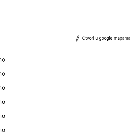
Otvori u google mapama
no
no
no
no
no
no